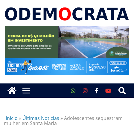
Início
»
Últimas Noticias
»
Adolescentes sequestram
mulher em Santa Maria