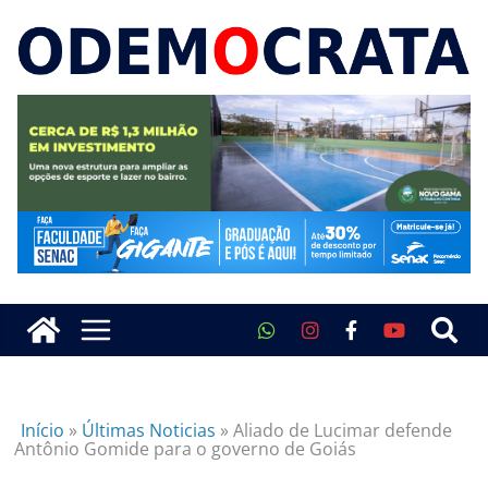
Início
»
Últimas Noticias
»
Aliado de Lucimar defende
Antônio Gomide para o governo de Goiás