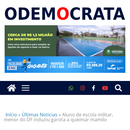
Início
»
Últimas Noticias
»
Aluno de escola militar,
menor do DF induziu garota a queimar mamilo