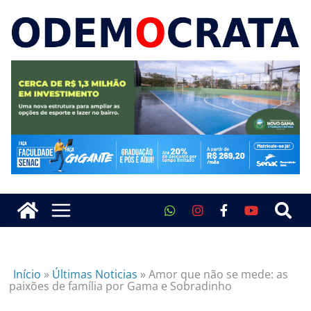
Início
»
Últimas Noticias
»
Amor que não se mede: as
paixões de família por Gama e Sobradinho