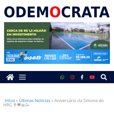
Início
»
Últimas Noticias
»
Aniversário da Simone do
HRG 🥂🧡🙏🥳