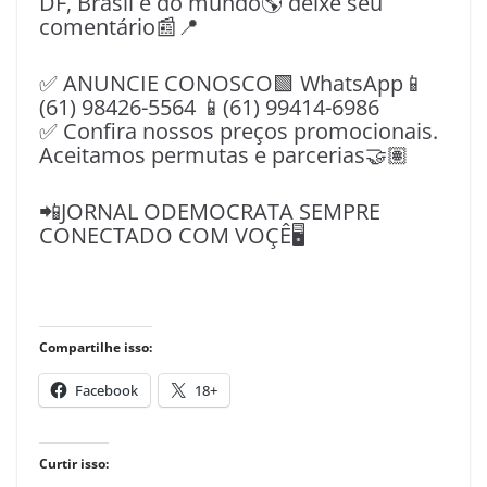
DF, Brasil e do mundo🌎 deixe seu
comentário📰📍
✅ ANUNCIE CONOSCO🟩 WhatsApp📱
(61) 98426-5564 📱(61) 99414-6986
✅ Confira nossos preços promocionais.
Aceitamos permutas e parcerias🤝🏽
📲JORNAL ODEMOCRATA SEMPRE
CONECTADO COM VOÇÊ🖥️
Compartilhe isso:
Facebook
18+
Curtir isso: