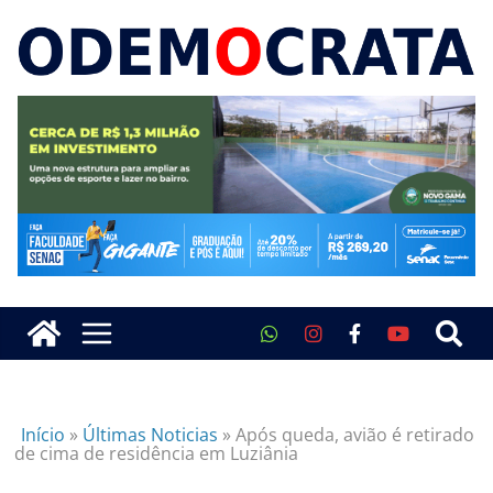
Início
»
Últimas Noticias
»
Após queda, avião é retirado
de cima de residência em Luziânia