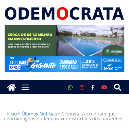
Início
»
Últimas Noticias
»
Cientistas acreditam que
neuroimagens podem prever distúrbios dos pacientes