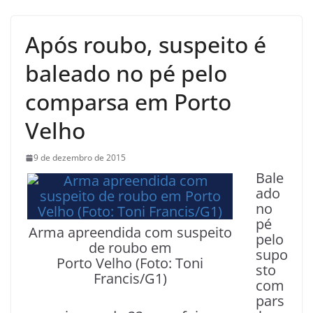
Após roubo, suspeito é
baleado no pé pelo
comparsa em Porto
Velho
9 de dezembro de 2015
Bale
ado
no
pé
Arma apreendida com suspeito
pelo
de roubo em
supo
Porto Velho (Foto: Toni
sto
Francis/G1)
com
pars