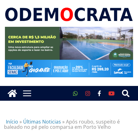
Início
»
Últimas Noticias
»
Após roubo, suspeito é
baleado no pé pelo comparsa em Porto Velho