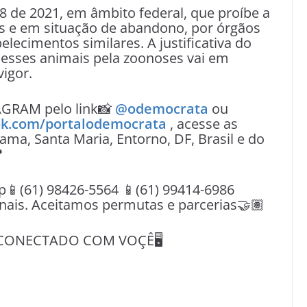
28 de 2021, em âmbito federal, que proíbe a
is e em situação de abandono, por órgãos
elecimentos similares. A justificativa do
 desses animais pela zoonoses vai em
vigor.
AGRAM pelo link📸
@odemocrata
ou
k.com/portalodemocrata
, acesse as
ama, Santa Maria, Entorno, DF, Brasil e do

(61) 98426-5564 📱(61) 99414-6986
nais. Aceitamos permutas e parcerias🤝🏽
CONECTADO COM VOÇÊ🖥️