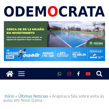
Início
»
Últimas Noticias
»
Arapiraca fala sobre volta às
aulas em Novo Gama