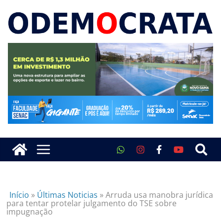
Início
»
Últimas Noticias
»
Arruda usa manobra jurídica
para tentar protelar julgamento do TSE sobre
impugnação