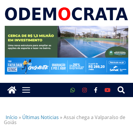
Início
»
Últimas Noticias
»
Assai chega a Valparaíso de
Goiás