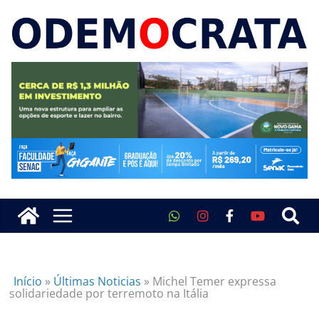
Início
»
Últimas Noticias
»
Michel Temer expressa
solidariedade por terremoto na Itália