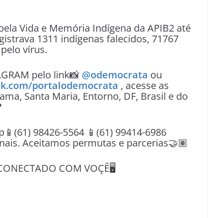
ela Vida e Memória Indígena da APIB2 até
egistrava 1311 indígenas falecidos, 71767
pelo vírus.
AGRAM pelo link📸
@odemocrata
ou
k.com/portalodemocrata
, acesse as
ama, Santa Maria, Entorno, DF, Brasil e do

(61) 98426-5564 📱(61) 99414-6986
nais. Aceitamos permutas e parcerias🤝🏽
CONECTADO COM VOÇÊ🖥️