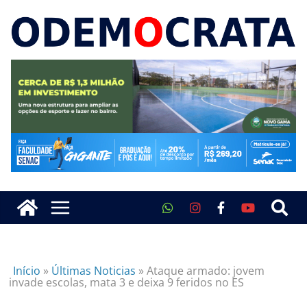
Início
»
Últimas Noticias
»
Ataque armado: jovem
invade escolas, mata 3 e deixa 9 feridos no ES