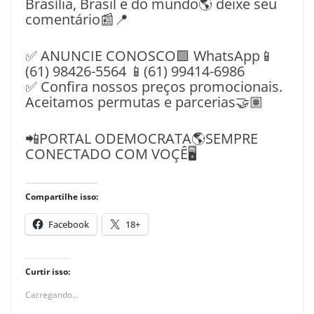
Brasília, Brasil e do mundo🌎 deixe seu
comentário📰📍
✅ ANUNCIE CONOSCO🟩 WhatsApp📱
(61) 98426-5564 📱(61) 99414-6986
✅ Confira nossos preços promocionais.
Aceitamos permutas e parcerias🤝🏽
📲PORTAL ODEMOCRATA🌎SEMPRE
CONECTADO COM VOÇÊ🖥️
Compartilhe isso:
Facebook
18+
Curtir isso:
Carregando...