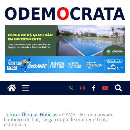
Início
»
Últimas Noticias
»
GAMA – Homem invade
banheiro de bar, rasga roupa de mulher e tenta
estuprá-la