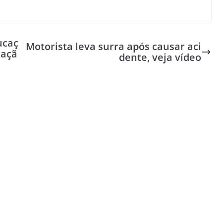
ucaç
Motorista leva surra após causar aci
caçã
dente, veja vídeo