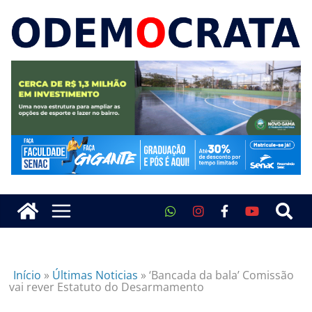
Início
»
Últimas Noticias
»
‘Bancada da bala’ Comissão
vai rever Estatuto do Desarmamento