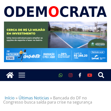
Início
»
Últimas Noticias
»
Bancada do DF no
Congresso busca saída para crise na segurança