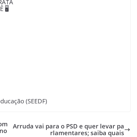
RATA
🖥️
Educação (SEEDF)
com
Arruda vai para o PSD e quer levar pa
rno
rlamentares; saiba quais