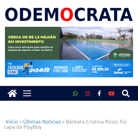
Início
»
Últimas Noticias
»
Bárbara Cristina Rossi: Foi
capa da PlayBoy