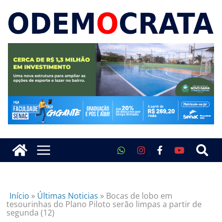
Início
»
Últimas Noticias
»
Bocas de lobo em
tesourinhas do Plano Piloto serão limpas a partir de
segunda (12)