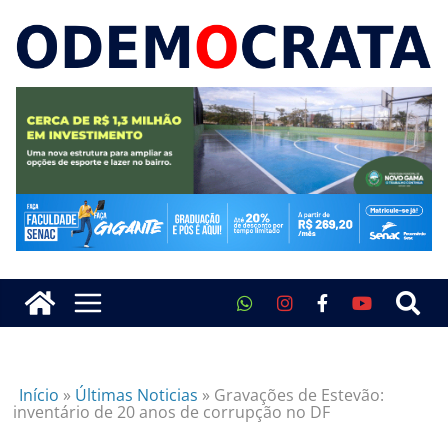
Início
»
Últimas Noticias
»
Gravações de Estevão:
inventário de 20 anos de corrupção no DF