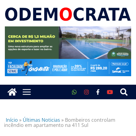
Início
»
Últimas Noticias
»
Bombeiros controlam
incêndio em apartamento na 411 Sul