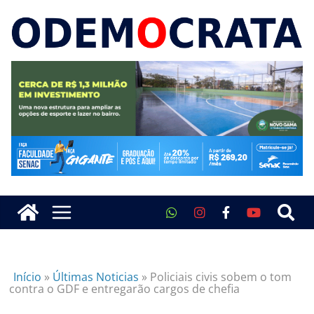
Início
»
Últimas Noticias
»
Policiais civis sobem o tom
contra o GDF e entregarão cargos de chefia