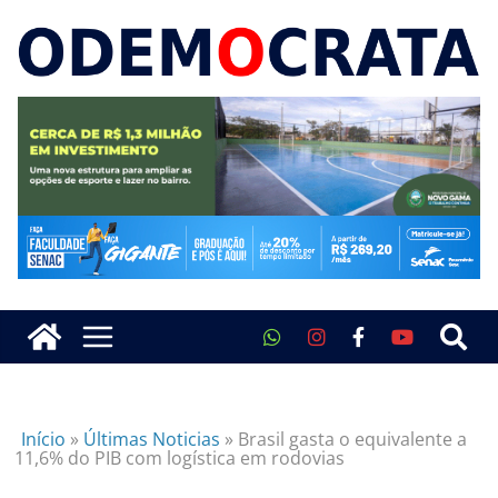
Início
»
Últimas Noticias
»
Brasil gasta o equivalente a
11,6% do PIB com logística em rodovias