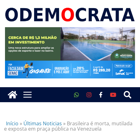
Início
»
Últimas Noticias
»
Brasileira é morta, mutilada
e exposta em praça pública na Venezuela