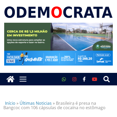
Início
»
Últimas Noticias
»
Brasileira é presa na
Bangcoc com 106 cápsulas de cocaína no estômago