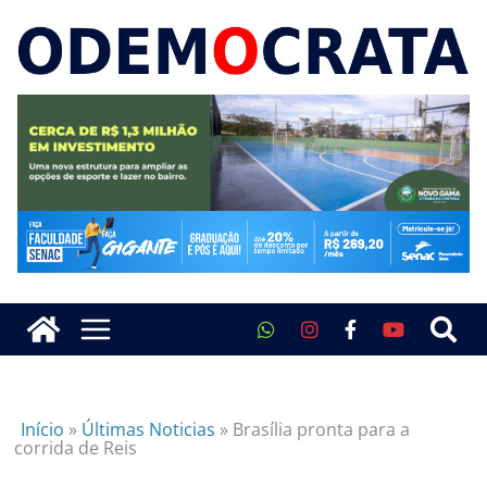
Início
»
Últimas Noticias
»
Brasília pronta para a
corrida de Reis