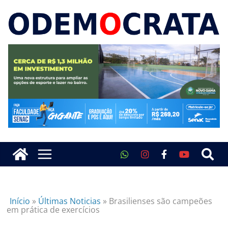
Início
»
Últimas Noticias
»
Brasilienses são campeões
em prática de exercícios