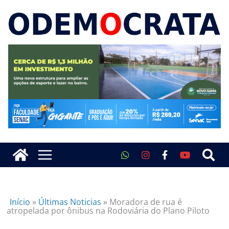
Início
»
Últimas Noticias
»
Moradora de rua é
atropelada por ônibus na Rodoviária do Plano Piloto