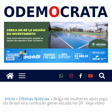
Início
»
Últimas Noticias
»
Briga de mulheres após jogo
do Brasil vira confusão generalizada no DF. Veja vídeo