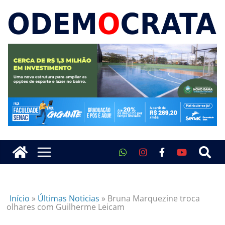
Início
»
Últimas Noticias
»
Bruna Marquezine troca
olhares com Guilherme Leicam