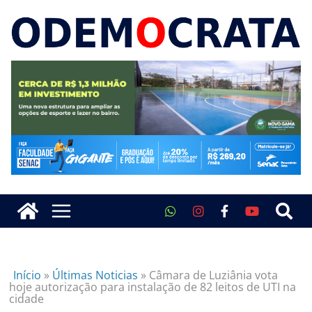
Início
»
Últimas Noticias
»
Câmara de Luziânia vota
hoje autorização para instalação de 82 leitos de UTI na
cidade