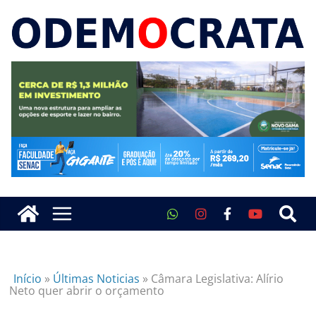
Início
»
Últimas Noticias
»
Câmara Legislativa: Alírio
Neto quer abrir o orçamento