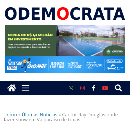
Início
»
Últimas Noticias
»
Cantor Ray Douglas pode
fazer show em Valparaíso de Goiás