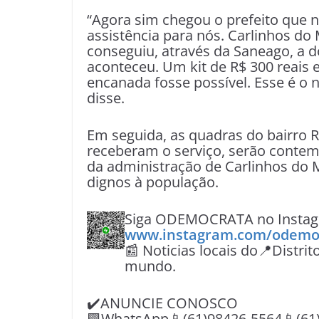
“Agora sim chegou o prefeito que 
assistência para nós. Carlinhos d
conseguiu, através da Saneago, a d
aconteceu. Um kit de R$ 300 reais 
encanada fosse possível. Esse é o n
disse.
Em seguida, as quadras do bairro R
receberam o serviço, serão contem
da administração de Carlinhos do 
dignos à população.
Siga ODEMOCRATA no Instagr
www.instagram.com/odemo
📰 Noticias locais do📍Distrit
mundo.
✔️ANUNCIE CONOSCO
🟩WhatsApp📱(61)98426-5564📱(61