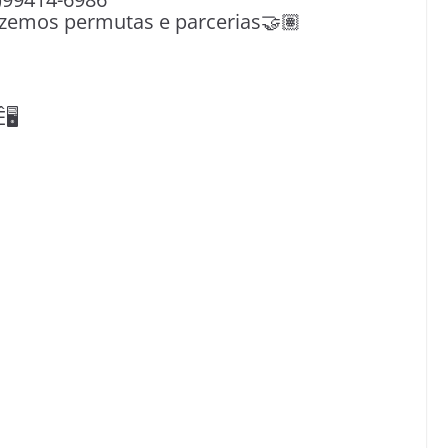
azemos permutas e parcerias🤝🏽
️