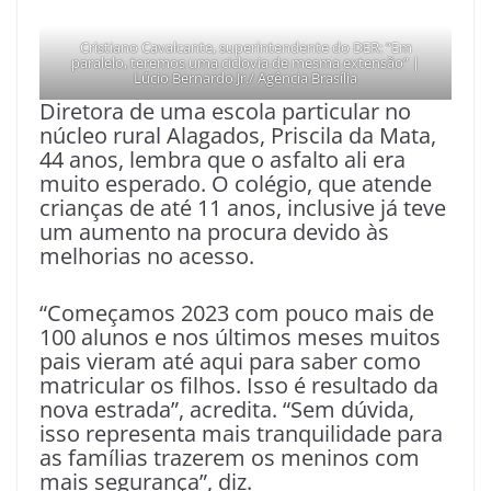
Cristiano Cavalcante, superintendente do DER: “Em
paralelo, teremos uma ciclovia de mesma extensão” |
Lúcio Bernardo Jr./ Agência Brasília
Diretora de uma escola particular no
núcleo rural Alagados, Priscila da Mata,
44 anos, lembra que o asfalto ali era
muito esperado. O colégio, que atende
crianças de até 11 anos, inclusive já teve
um aumento na procura devido às
melhorias no acesso.
“Começamos 2023 com pouco mais de
100 alunos e nos últimos meses muitos
pais vieram até aqui para saber como
matricular os filhos. Isso é resultado da
nova estrada”, acredita. “Sem dúvida,
isso representa mais tranquilidade para
as famílias trazerem os meninos com
mais segurança”, diz.