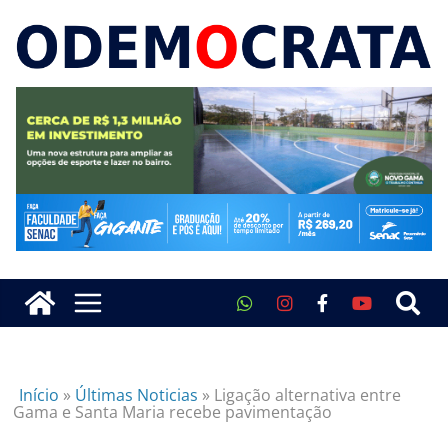
Início
»
Últimas Noticias
»
Ligação alternativa entre
Gama e Santa Maria recebe pavimentação