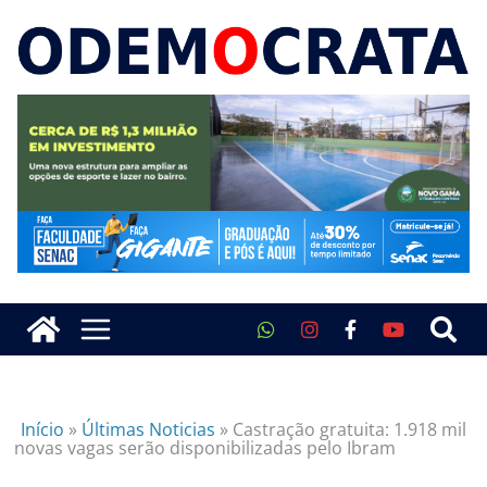
Início
»
Últimas Noticias
»
Castração gratuita: 1.918 mil
novas vagas serão disponibilizadas pelo Ibram