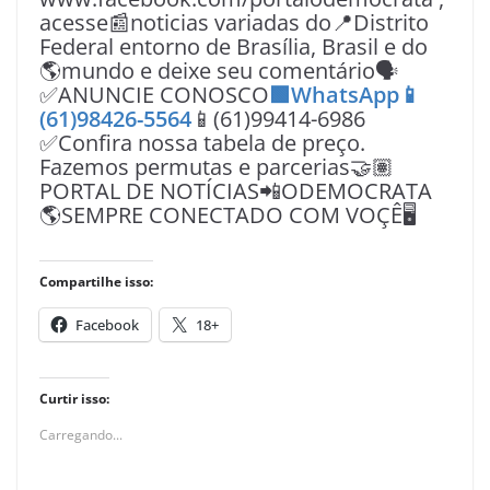
acesse📰noticias variadas do📍Distrito
Federal entorno de Brasília, Brasil e do
🌎mundo e deixe seu comentário🗣
✅ANUNCIE CONOSCO
🟩WhatsApp📱
(61)98426-5564
📱(61)99414-6986
✅Confira nossa tabela de preço.
Fazemos permutas e parcerias🤝🏽
PORTAL DE NOTÍCIAS📲ODEMOCRATA
🌎SEMPRE CONECTADO COM VOÇÊ🖥️
Compartilhe isso:
Facebook
18+
Curtir isso:
Carregando...