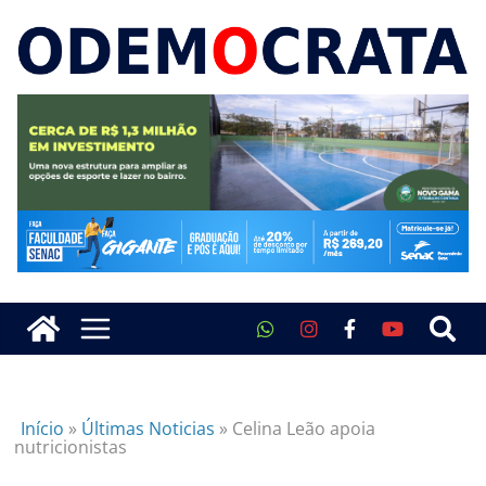
Início
»
Últimas Noticias
»
Celina Leão apoia
nutricionistas