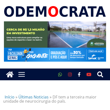
Início
»
Últimas Noticias
»
DF tem a terceira maior
unidade de neurocirurgia do país.