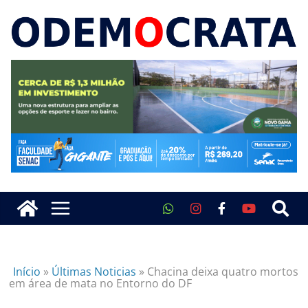
Início
»
Últimas Noticias
»
Chacina deixa quatro mortos
em área de mata no Entorno do DF