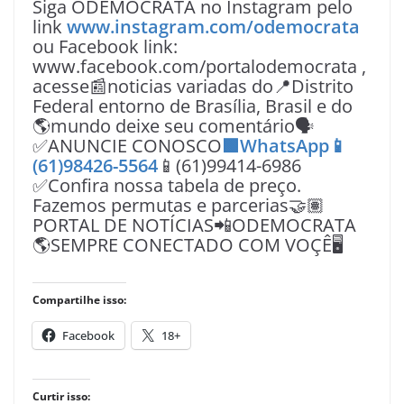
Siga ODEMOCRATA no Instagram pelo
link
www.instagram.com/odemocrata
ou Facebook link:
www.facebook.com/portalodemocrata ,
acesse📰noticias variadas do📍Distrito
Federal entorno de Brasília, Brasil e do
🌎mundo deixe seu comentário🗣
✅ANUNCIE CONOSCO
🟩WhatsApp📱
(61)98426-5564
📱(61)99414-6986
✅Confira nossa tabela de preço.
Fazemos permutas e parcerias🤝🏽
PORTAL DE NOTÍCIAS📲ODEMOCRATA
🌎SEMPRE CONECTADO COM VOÇÊ🖥️
Compartilhe isso:
Facebook
18+
Curtir isso: