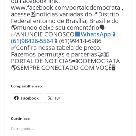
ou Facebook link:
www.facebook.com/portalodemocrata ,
acesse📰noticias variadas do📍Distrito
Federal entorno de Brasília, Brasil e do
🌎mundo deixe seu comentário🗣
✅ANUNCIE CONOSCO
🟩WhatsApp📱
(61)98426-5564
📱(61)99414-6986
✅Confira nossa tabela de preço.
Fazemos permutas e parcerias🤝🏽
PORTAL DE NOTÍCIAS📲ODEMOCRATA
🌎SEMPRE CONECTADO COM VOÇÊ🖥️
Compartilhe isso:
Facebook
18+
Curtir isso:
Carregando...