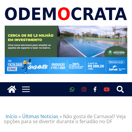
Início
»
Últimas Noticias
»
Não gosta de Carnaval? Veja
opções para se divertir durante o feriadão no DF