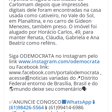
Carlomam depois que impressões
digitais dele foram encontradas na casa
usada como cativeiro, no Vale do Sol,
em Planaltina, e no carro de Gideon
Menezes, também preso. O imóvel foi
alugado por Horácio Carlos, 49, para
manter Renata, Cláudia, Gabriela e Ana
Beatriz como reféns.
Siga ODEMOCRATA no Instagram pelo
link
www.instagram.com/odemocrata
ou Facebook link:
www.facebook.com/portalodemocrata ,
acesse📰noticias variadas do📍Distrito
Federal entorno de Brasília, Brasil e do
🌎mundo deixe seu comentário🗣
✅ANUNCIE CONOSCO
🟩WhatsApp📱
(61)98426-5564
📱(61)99414-6986