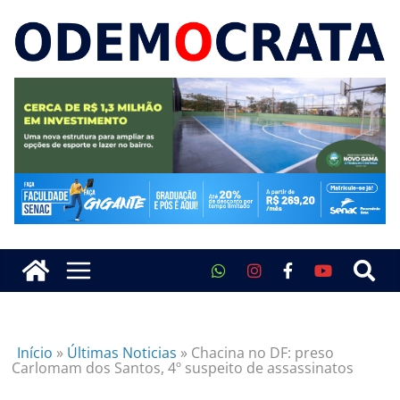
Início
»
Últimas Noticias
»
Chacina no DF: preso
Carlomam dos Santos, 4º suspeito de assassinatos