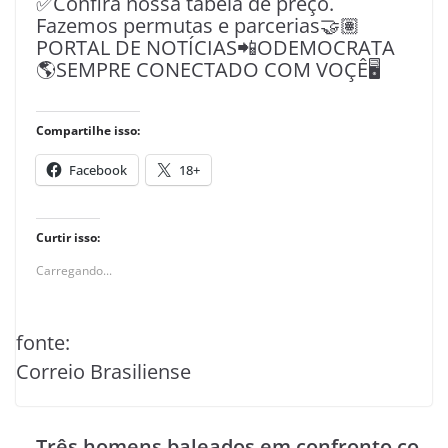
✅Confira nossa tabela de preço.
Fazemos permutas e parcerias🤝🏽
PORTAL DE NOTÍCIAS📲ODEMOCRATA
🌎SEMPRE CONECTADO COM VOÇÊ🖥️
Compartilhe isso:
Facebook
18+
Curtir isso:
Carregando...
fonte:
Correio Brasiliense
Três homens baleados em confronto co