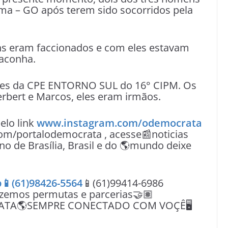
a – GO após terem sido socorridos pela
ens eram faccionados e com eles estavam
maconha.
tares da CPE ENTORNO SUL do 16° CIPM. Os
bert e Marcos, eles eram irmãos.
lo link
www.instagram.com/odemocrata
om/portalodemocrata , acesse📰noticias
no de Brasília, Brasil e do 🌎mundo deixe
📱(61)98426-5564
📱(61)99414-6986
azemos permutas e parcerias🤝🏽
ATA🌎SEMPRE CONECTADO COM VOÇÊ🖥️