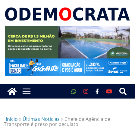
Início
»
Últimas Noticias
»
Chefe da Agência de
Transporte é preso por peculato