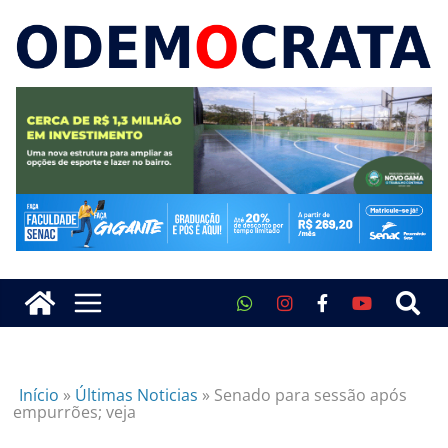
Início
»
Últimas Noticias
»
Senado para sessão após
empurrões; veja