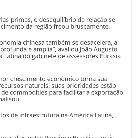
as-primas, o desequilíbrio da relação se
escimento da região freou bruscamente.
nomia chinesa também se desacelera, a
aprofunda e amplia”, avaliou João Augusto
a Latina do gabinete de assessores Eurasia
enor crescimento econômico torna sua
cursos naturais, suas prioridades estão
 de commodities para facilitar a exportação
nalisou.
etos de infraestrutura na América Latina,
imos dias entre Pequim e Brasília o mais