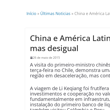
Início
»
Últimas Noticias
»
China e América La
China e América Lati
mas desigual
26 de maio de 2015
A visita do primeiro-ministro chinê
terça-feira no Chile, demonstra um
região em desaceleração, mas cont
A viagem de Li Keqiang foi frutífer
investimentos e cooperação no valo
fundamentalmente em infraestrutur
instalação do primeiro banco de li
também visitou Colômbia e Peru.