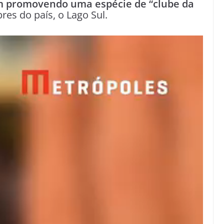
m promovendo uma espécie de “clube da
es do país, o Lago Sul.