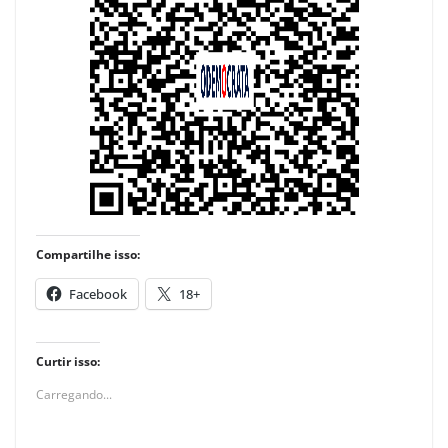
Compartilhe isso:
Facebook
18+
Curtir isso:
Carregando...