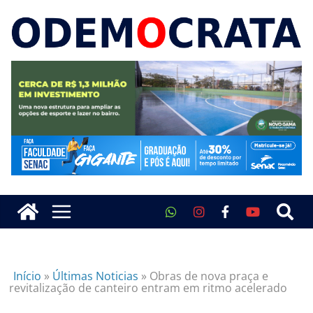
Início
»
Últimas Noticias
»
Obras de nova praça e
revitalização de canteiro entram em ritmo acelerado